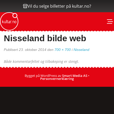
Vil du selge billetter på kultar.no?
M
Nisseland bilde web
Publisert
23. oktober 2014
den
700 × 700
i
Nisseland
Både kommentarfeltet og tilbakeping er stengt.
Bygget på WordPress av
Smart Media AS
•
Personvernerklæring