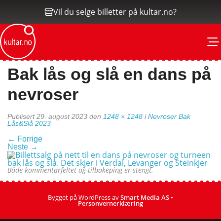
Vil du selge billetter på kultar.no?
M
Bak lås og slå en dans på
nevroser
Publisert
29. august 2023
den
1248 × 1248
i
Nevroser Bak
Lås&Slå 2023
←
Forrige
Neste
→
Både kommentarfeltet og tilbakeping er stengt.
Bygget på WordPress av
Smart Media AS
•
Personvernerklæring