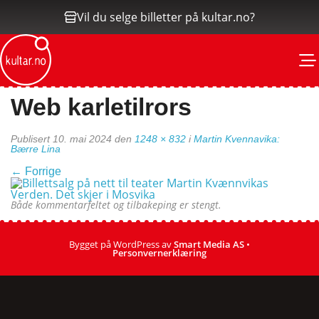
Vil du selge billetter på kultar.no?
M
Web karletilrors
Publisert
10. mai 2024
den
1248 × 832
i
Martin Kvennavika:
Bærre Lina
←
Forrige
Både kommentarfeltet og tilbakeping er stengt.
Bygget på WordPress av
Smart Media AS
•
Personvernerklæring