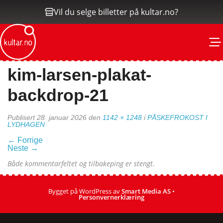
Vil du selge billetter på kultar.no?
M
kim-larsen-plakat-
backdrop-21
Publisert
28. januar 2026
den
1142 × 1248
i
PÅSKEFROKOST I
LYDHAGEN
←
Forrige
Neste
→
Både kommentarfeltet og tilbakeping er stengt.
Bygget på WordPress av
Smart Media AS
•
Personvernerklæring