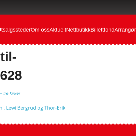
tsalgssteder
Om oss
Aktuelt
Nettbutikk
Billettfond
Arrangør
il-
x628
– tre kirker