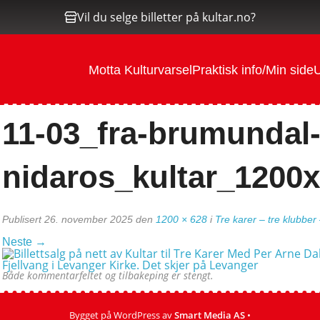
Vil du selge billetter på kultar.no?
Motta Kulturvarsel
Praktisk info/Min side
U
11-03_fra-brumundal-t
nidaros_kultar_1200
Publisert
26. november 2025
den
1200 × 628
i
Tre karer – tre klubber 
Neste
→
Både kommentarfeltet og tilbakeping er stengt.
Bygget på WordPress av
Smart Media AS
•