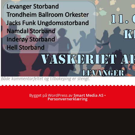
Både kommentarfeltet og tilbakeping er stengt.
Bygget på WordPress av
Smart Media AS
•
Personvernerklæring