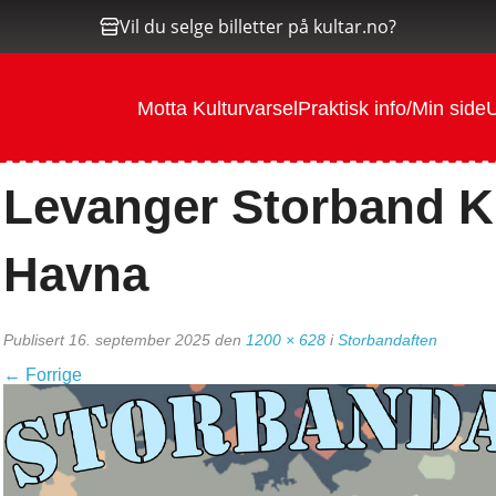
Vil du selge billetter på kultar.no?
Motta Kulturvarsel
Praktisk info/Min side
U
Levanger Storband K
Havna
Publisert
16. september 2025
den
1200 × 628
i
Storbandaften
←
Forrige