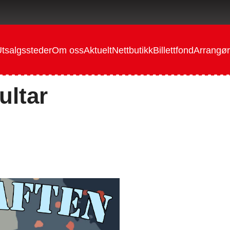
tsalgssteder
Om oss
Aktuelt
Nettbutikk
Billettfond
Arrangør
ultar