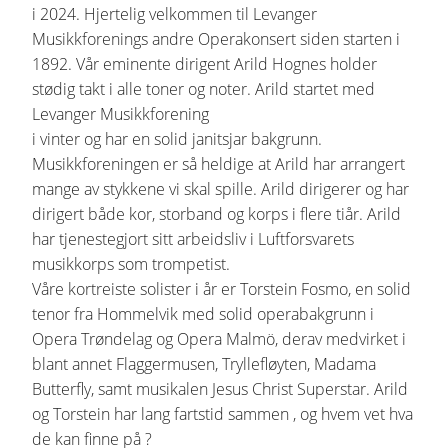
i 2024. Hjertelig velkommen til Levanger
Musikkforenings andre Operakonsert siden starten i
1892. Vår eminente dirigent Arild Hognes holder
stødig takt i alle toner og noter. Arild startet med
Levanger Musikkforening
i vinter og har en solid janitsjar bakgrunn.
Musikkforeningen er så heldige at Arild har arrangert
mange av stykkene vi skal spille. Arild dirigerer og har
dirigert både kor, storband og korps i flere tiår. Arild
har tjenestegjort sitt arbeidsliv i Luftforsvarets
musikkorps som trompetist.
Våre kortreiste solister i år er Torstein Fosmo, en solid
tenor fra Hommelvik med solid operabakgrunn i
Opera Trøndelag og Opera Malmö, derav medvirket i
blant annet Flaggermusen, Tryllefløyten, Madama
Butterfly, samt musikalen Jesus Christ Superstar. Arild
og Torstein har lang fartstid sammen , og hvem vet hva
de kan finne på ?