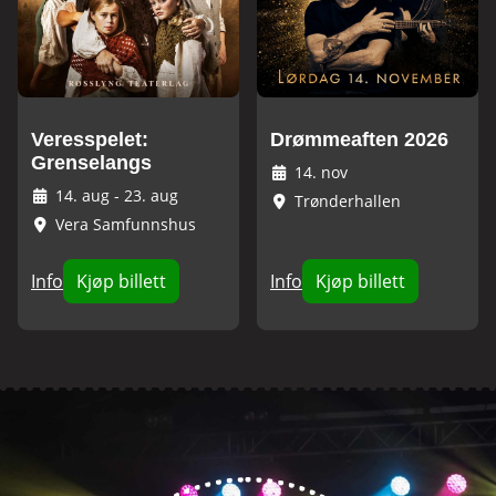
Veresspelet:
Drømmeaften 2026
Grenselangs
14. nov
14. aug
-
23. aug
Trønderhallen
Vera Samfunnshus
Info
Kjøp billett
Info
Kjøp billett