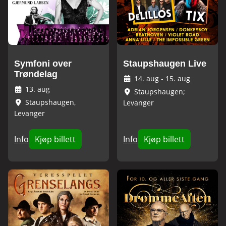
Symfoni over
Staupshaugen Live
Trøndelag
14. aug
-
15. aug
13. aug
Staupshaugen;
Staupshaugen,
Levanger
Levanger
Info
Kjøp billett
Info
Kjøp billett