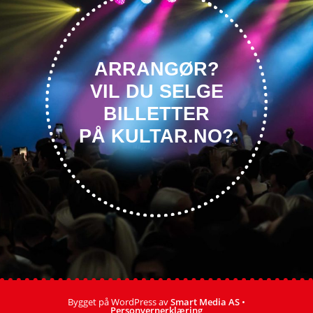
ARRANGØR?
VIL DU SELGE
BILLETTER
PÅ KULTAR.NO?
Bygget på WordPress av
Smart Media AS
•
Personvernerklæring