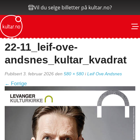
Vil du selge billetter på kultar.no?
M
22-11_leif-ove-
andsnes_kultar_kvadrat
Publisert
3. februar 2026
den
580 × 580
i
Leif Ove Andsnes
←
Forrige