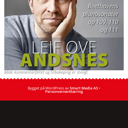
Både kommentarfeltet og tilbakeping er stengt.
Bygget på WordPress av
Smart Media AS
•
Personvernerklæring