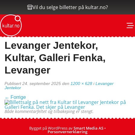
Vil du selge billetter på kultar.no?
M
Levanger Jentekor,
Kultar, Galleri Fenka,
Levanger
Publisert
24. september 2025
den
1200 × 628
i
Levanger
Jentekor
←
Forrige
Både kommentarfeltet og tilbakeping er stengt.
Bygget på WordPress av
Smart Media AS
•
Personvernerklæring