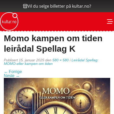
Vil du selge billetter på kultar.no?
M
Momo kampen om tiden
leirådal Spellag K
Publisert
15. januar 2025
den
580 × 580
i
Leirådal Spellag:
MOMO-eller kampen om tiden
←
Forrige
Neste
→