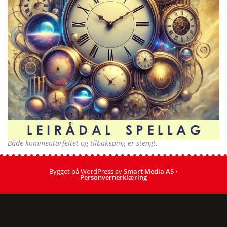
Både kommentarfeltet og tilbakeping er stengt.
Bygget på WordPress av
Smart Media AS
•
Personvernerklæring