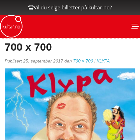
Vil du selge billetter på kultar.no?
M
700 x 700
Publisert
25. september 2017
den
700 × 700
i
KLYPA