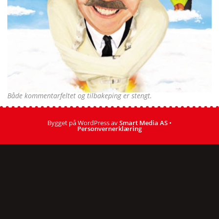
Både kommentarfeltet og tilbakeping er stengt.
Bygget på WordPress av
Smart Media AS
•
Personvernerklæring