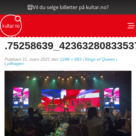
Vil du selge billetter på kultar.no?
M
.75258639_423632808335
Publisert
11. mars 2021
den
1248 × 683
i
Kings of Queen i
Lydhagen