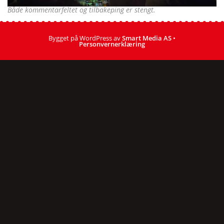
Både kommentarfeltet og tilbakeping er stengt.
Bygget på WordPress av
Smart Media AS
•
Personvernerklæring