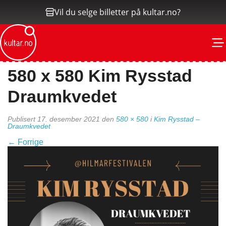
Vil du selge billetter på kultar.no?
M
580 x 580 Kim Rysstad
Draumkvedet
Publisert
17. desember 2021
den
580 × 580
i
Kim Rysstad –
Draumkvedet
←
Forrige