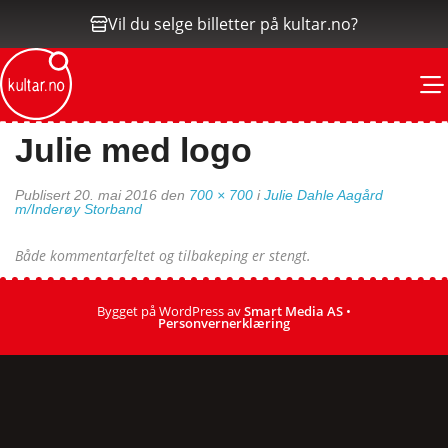
Vil du selge billetter på kultar.no?
M
Julie med logo
Publisert
20. mai 2016
den
700 × 700
i
Julie Dahle Aagård
m/Inderøy Storband
Både kommentarfeltet og tilbakeping er stengt.
Bygget på WordPress av
Smart Media AS
•
Personvernerklæring