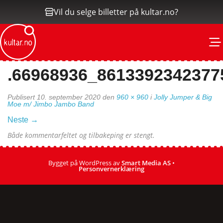
Vil du selge billetter på kultar.no?
M
.66968936_861339234237
Publisert
10. september 2020
den
960 × 960
i
Jolly Jumper & Big
Moe m/ Jimbo Jambo Band
Neste
→
Både kommentarfeltet og tilbakeping er stengt.
Bygget på WordPress av
Smart Media AS
•
Personvernerklæring