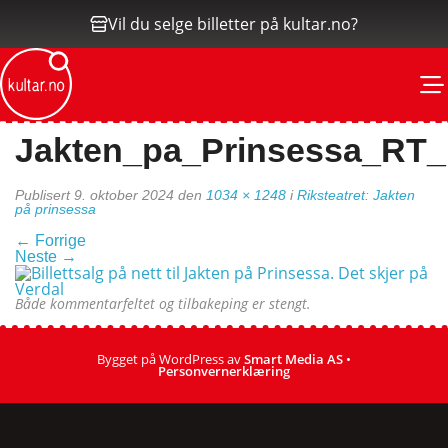
Vil du selge billetter på kultar.no?
M
Jakten_pa_Prinsessa_RT
Publisert
9. oktober 2024
den
1034 × 1248
i
Riksteatret: Jakten
på prinsessa
←
Forrige
Neste
→
Både kommentarfeltet og tilbakeping er stengt.
Bygget på WordPress av
Smart Media AS
•
Personvernerklæring