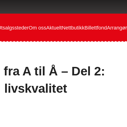
tsalgssteder
Om oss
Aktuelt
Nettbutikk
Billettfond
Arrangør
ra A til Å – Del 2:
livskvalitet