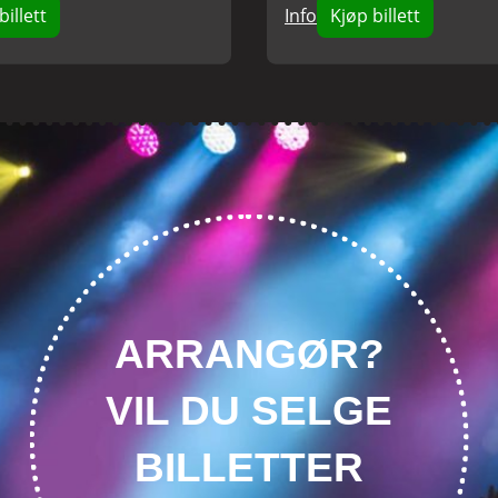
billett
Info
Kjøp billett
ARRANGØR?
VIL DU SELGE
BILLETTER