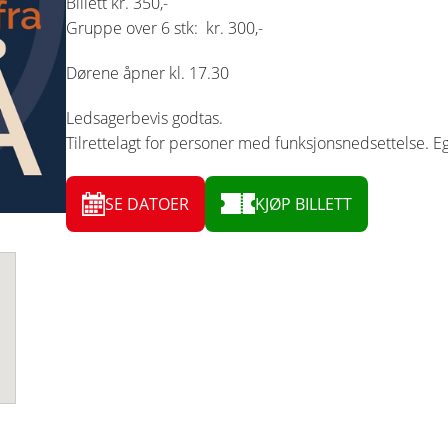
Billett kr. 350,-
Gruppe over 6 stk: kr. 300,-
Dørene åpner kl. 17.30
Ledsagerbevis godtas.
Tilrettelagt for personer med funksjonsnedsettelse. E
SE DATOER
KJØP BILLETT