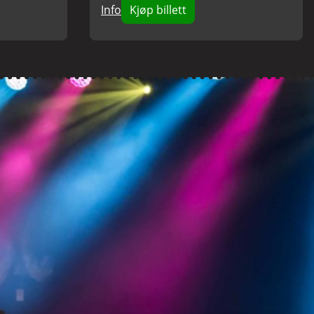
Info
Kjøp billett