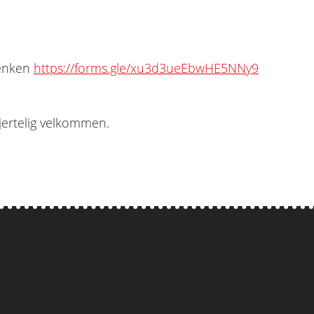
lenken
https://forms.gle/xu3d3ueEbwHE5NNy9
jertelig velkommen.