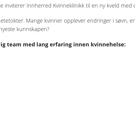
ere inviterer Innherred Kvinneklinikk til en ny kveld m
etokter. Mange kvinner opplever endringer i søvn, en
n nyeste kunnskapen?
lig team med lang erfaring innen kvinnehelse: