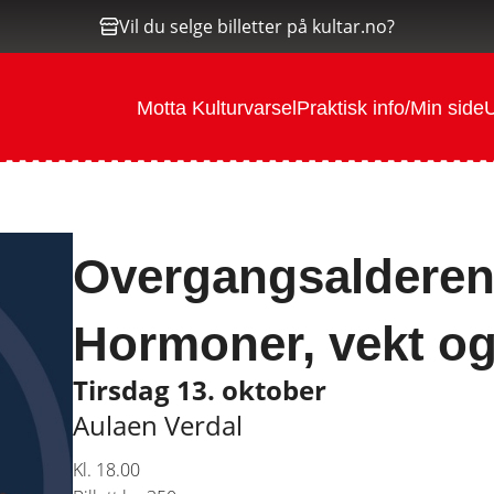
Vil du selge billetter på kultar.no?
Motta Kulturvarsel
Praktisk info/Min side
U
Overgangsalderen f
Hormoner, vekt og 
Tirsdag 13. oktober
Aulaen Verdal
Kl. 18.00