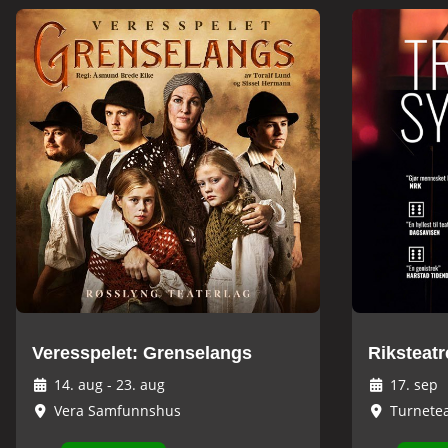
Veresspelet: Grenselangs
Riksteatr
14. aug
-
23. aug
17. sep
Vera Samfunnshus
Turnetea