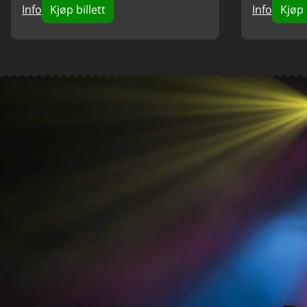
Info
Kjøp billett
Info
Kjøp 