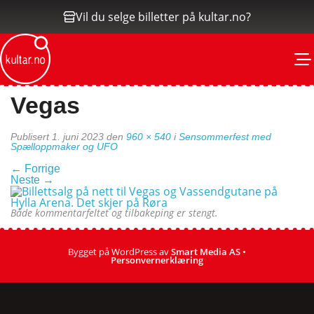
Vil du selge billetter på kultar.no?
M
Vegas
Publisert
1. juni 2023
den
960 × 540
i
Sensommerfest med
Spælloppmaker og UFO
←
Forrige
Neste
→
Både kommentarfeltet og tilbakeping er stengt.
Bygget på WordPress av
Smart Media AS
•
Personvernerklæring