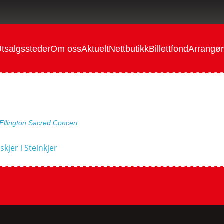
tsalgssteder
Om oss
Aktuelt
Nettbutikk
Billettfond
Arrangør
 Ellington Sacred Concert