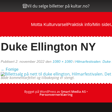
Vil du selge billetter på kultar.no?
Motta Kulturvarsel
Praktisk info/Min side
U
Duke Ellington NY
Publisert
2. november 2022
den
1080 × 1080
i
Hilmarfestivalen: Duke
←
Forrige
Både kommentarfeltet og tilbakeping er stengt.
Bygget på WordPress av
Smart Media AS
•
Personvernerklæring