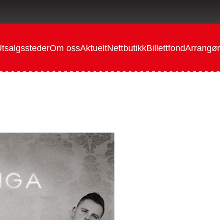
tsalgssteder
Om oss
Aktuelt
Nettbutikk
Billettfond
Arrangør