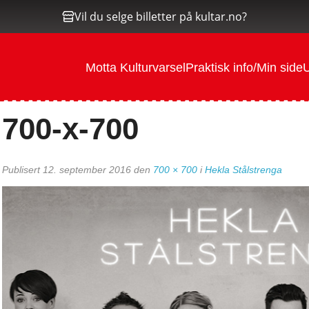
Vil du selge billetter på kultar.no?
Motta Kulturvarsel
Praktisk info/Min side
U
700-x-700
Publisert
12. september 2016
den
700 × 700
i
Hekla Stålstrenga