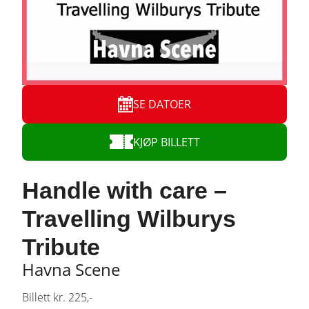
SE DATOER
KJØP BILLETT
Handle with care –
Travelling Wilburys
Tribute
Havna Scene
Billett kr. 225,-