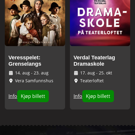
Veresspelet:
Verdal Teaterlag
Grenselangs
Dramaskole
14. aug
-
23. aug
17. aug
-
25. okt
Vera Samfunnshus
Teaterloftet
Info
Kjøp billett
Info
Kjøp billett