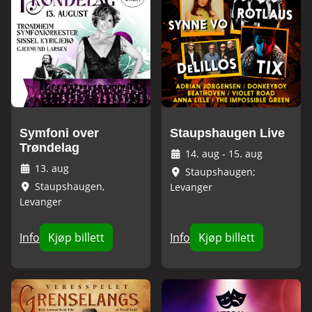
Symfoni over
Staupshaugen Live
Trøndelag
14. aug
-
15. aug
13. aug
Staupshaugen;
Staupshaugen,
Levanger
Levanger
Info
Kjøp billett
Info
Kjøp billett