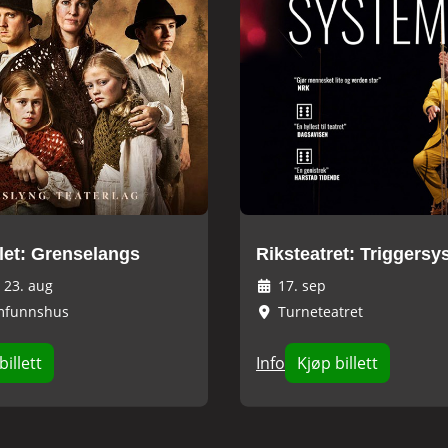
let: Grenselangs
Riksteatret: Triggersy
-
23. aug
17. sep
mfunnshus
Turneteatret
billett
Info
Kjøp billett