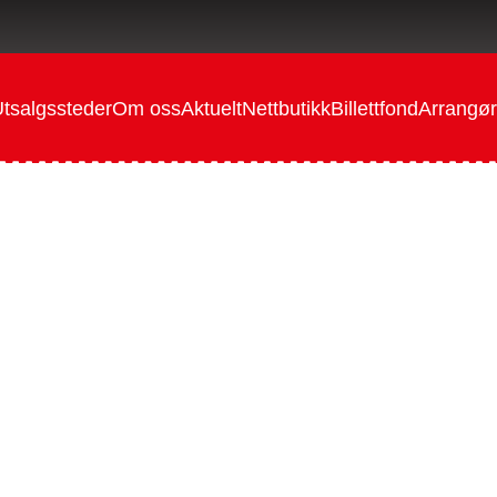
tsalgssteder
Om oss
Aktuelt
Nettbutikk
Billettfond
Arrangør