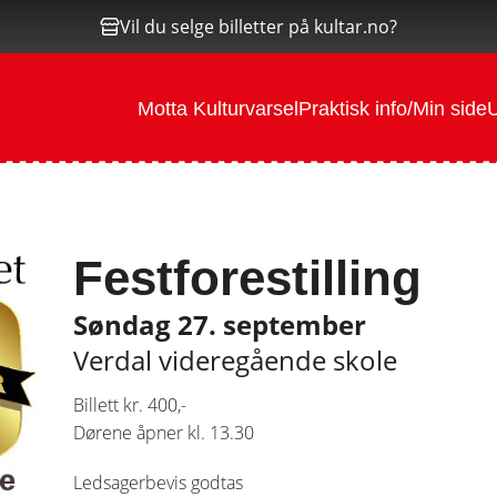
Vil du selge billetter på kultar.no?
Motta Kulturvarsel
Praktisk info/Min side
U
Festforestilling
Søndag 27. september
Verdal videregående skole
Billett kr. 400,-
Dørene åpner kl. 13.30
Ledsagerbevis godtas