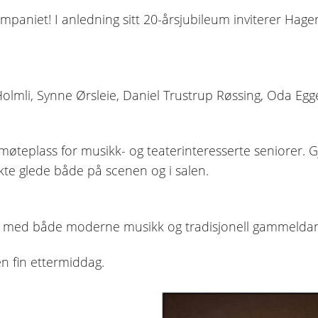
mpaniet! I anledning sitt 20-årsjubileum inviterer Hag
lmli, Synne Ørsleie, Daniel Trustrup Røssing, Oda Egge
øteplass for musikk- og teaterinteresserte seniorer. G
kte glede både på scenen og i salen.
ling med både moderne musikk og tradisjonell gammeldan
 fin ettermiddag.