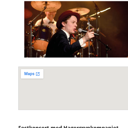
Festkonsert med Hagergrynkompaniet