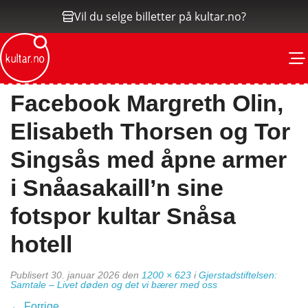
Vil du selge billetter på kultar.no?
M
Facebook Margreth Olin,
Elisabeth Thorsen og Tor
Singsås med åpne armer
i Snåasakaill’n sine
fotspor kultar Snåsa
hotell
Publisert
30. januar 2026
den
1200 × 623
i
Gjerstadstiftelsen:
Samtale – Livet døden og det vi bærer med oss
←
Forrige