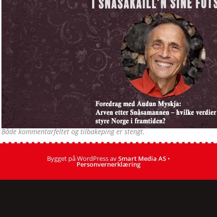
Både kommentarfeltet og tilbakeping er stengt.
Bygget på WordPress av
Smart Media AS
•
Personvernerklæring