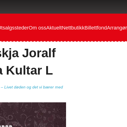
tsalgssteder
Om oss
Aktuelt
Nettbutikk
Billettfond
Arrangør
ja Joralf
 Kultar L
e – Livet døden og det vi bærer med