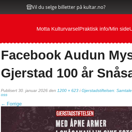
Vil du selge billetter på kultar.no?
Motta Kulturvarsel
Praktisk info/Min side
U
Facebook Audun Mysk
Gjerstad 100 år Snåsa
Publisert
30. januar 2026
den
1200 × 623
i
Gjerstadstiftelsen: Samtal
oss
←
Forrige