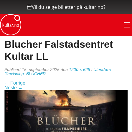
Vil du selge billetter på kultar.no?
M
Blucher Falstadsentret
Kultar LL
Publisert
15. september 2025
den
1200 × 628
i
Utendørs
filmvisning: BLÜCHER
←
Forrige
Neste
→