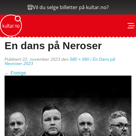
Vil du selge billetter på kultar.no?
M
En dans på Neroser
Publisert
22. november 2023
den
580 × 580
i
En Dans på
Nevroser 2023
←
Forrige