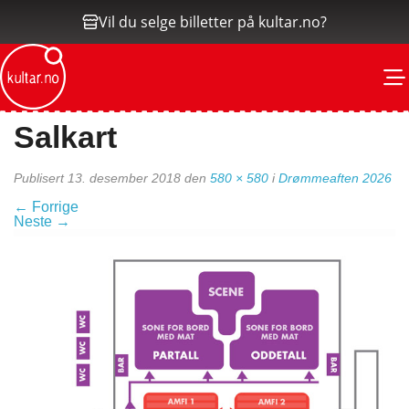
Vil du selge billetter på kultar.no?
M
Salkart
Publisert
13. desember 2018
den
580 × 580
i
Drømmeaften 2026
←
Forrige
Neste
→