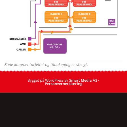
Både kommentarfeltet og tilbakeping er stengt.
Bygget på WordPress av
Smart Media AS
•
Personvernerklæring