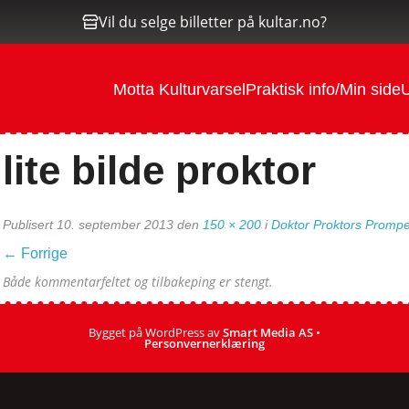
Vil du selge billetter på kultar.no?
Motta Kulturvarsel
Praktisk info/Min side
U
lite bilde proktor
Publisert
10. september 2013
den
150 × 200
i
Doktor Proktors Prompe
←
Forrige
Både kommentarfeltet og tilbakeping er stengt.
Bygget på WordPress av
Smart Media AS
•
Personvernerklæring