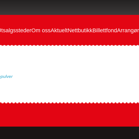
tsalgssteder
Om oss
Aktuelt
Nettbutikk
Billettfond
Arrangør
pulver