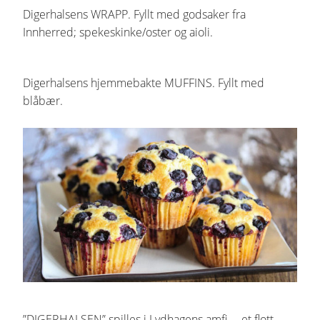
Digerhalsens WRAPP. Fyllt med godsaker fra
Innherred; spekeskinke/oster og aioli.
Digerhalsens hjemmebakte MUFFINS. Fyllt med
blåbær.
”DIGERHALSEN” spilles i Lydhagens amfi – et flott