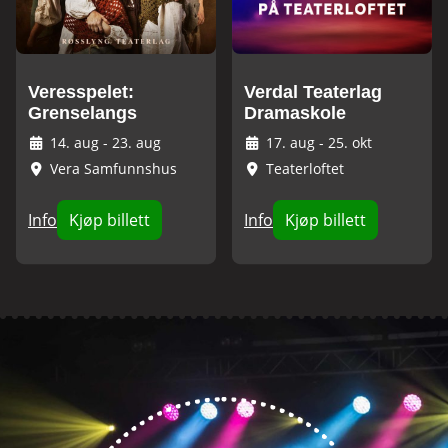
Veresspelet:
Verdal Teaterlag
Grenselangs
Dramaskole
14. aug
-
23. aug
17. aug
-
25. okt
Vera Samfunnshus
Teaterloftet
Info
Kjøp billett
Info
Kjøp billett