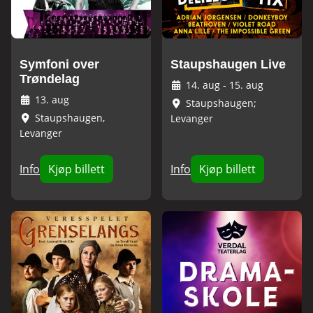
Symfoni over
Staupshaugen Live
Trøndelag
14. aug
-
15. aug
13. aug
Staupshaugen;
Staupshaugen,
Levanger
Levanger
Info
Kjøp billett
Info
Kjøp billett