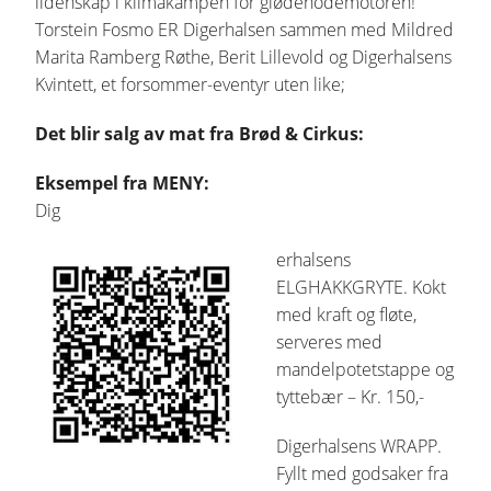
lidenskap i klimakampen for glødehodemotoren!
Torstein Fosmo ER Digerhalsen sammen med Mildred
Marita Ramberg Røthe, Berit Lillevold og Digerhalsens
Kvintett, et forsommer-eventyr uten like;
Det blir salg av mat fra Brød & Cirkus:
Eksempel fra MENY:
Dig
erhalsens
ELGHAKKGRYTE. Kokt
med kraft og fløte,
serveres med
mandelpotetstappe og
tyttebær – Kr. 150,-
Digerhalsens WRAPP.
Fyllt med godsaker fra