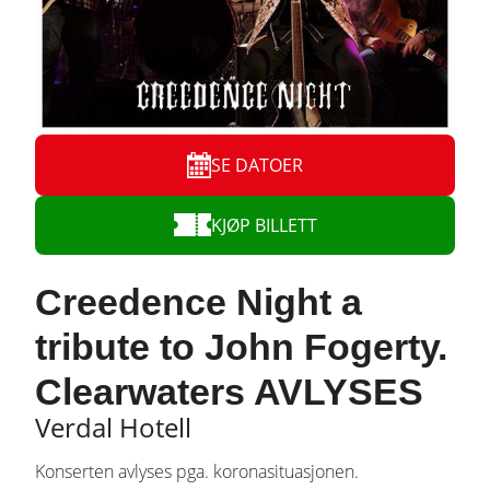
SE DATOER
KJØP BILLETT
Creedence Night a
tribute to John Fogerty.
Clearwaters AVLYSES
Verdal Hotell
Konserten avlyses pga. koronasituasjonen.