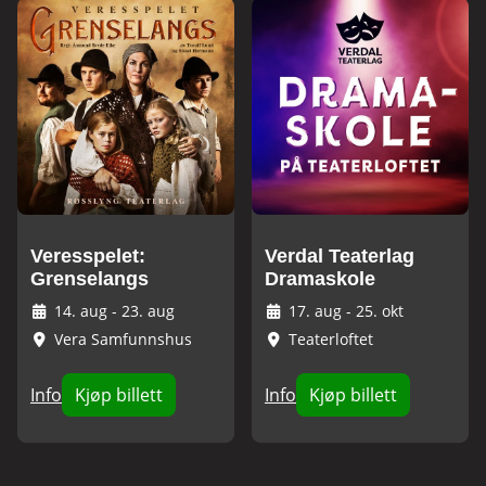
Veresspelet:
Verdal Teaterlag
Grenselangs
Dramaskole
14. aug
-
23. aug
17. aug
-
25. okt
Vera Samfunnshus
Teaterloftet
Info
Kjøp billett
Info
Kjøp billett