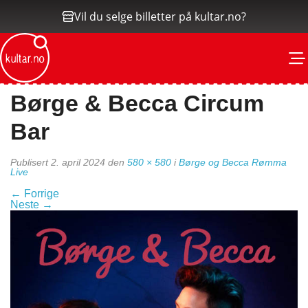
Vil du selge billetter på kultar.no?
M
Børge & Becca Circum
Bar
Publisert
2. april 2024
den
580 × 580
i
Børge og Becca Rømma
Live
←
Forrige
Neste
→