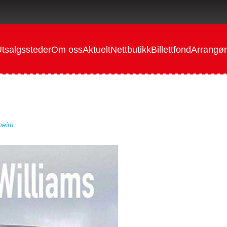
tsalgssteder
Om oss
Aktuelt
Nettbutikk
Billettfond
Arrangør
dheim