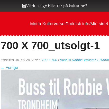
Vil du selge billetter på kultar.no?
Motta Kulturvarsel
Praktisk info/Min side
U
700 X 700_utsolgt-1
Publisert
30. juli 2017
den
700 × 700
i
Buss til Robbie Williams i Tron
←
Forrige