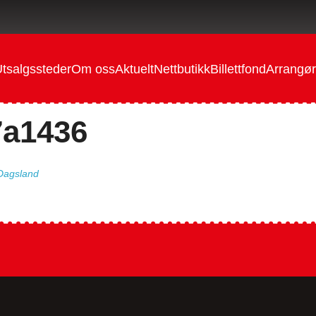
tsalgssteder
Om oss
Aktuelt
Nettbutikk
Billettfond
Arrangør
7a1436
 Dagsland