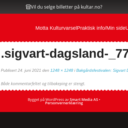
Vil du selge billetter på kultar.no?
Motta Kulturvarsel
Praktisk info/Min side
U
.sigvart-dagsland-_7
Publisert
24. juni 2021
den
1248 × 1248
i
Bakgårdsfestivalen: Sigvart
Både kommentarfeltet og tilbakeping er stengt.
Bygget på WordPress av
Smart Media AS
•
Personvernerklæring