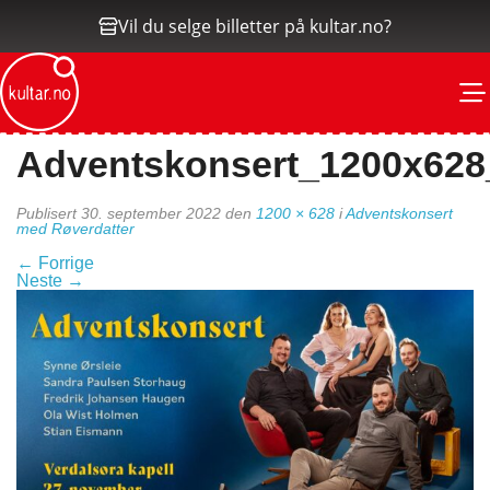
Vil du selge billetter på kultar.no?
M
Adventskonsert_1200x628
Publisert
30. september 2022
den
1200 × 628
i
Adventskonsert
med Røverdatter
←
Forrige
Neste
→