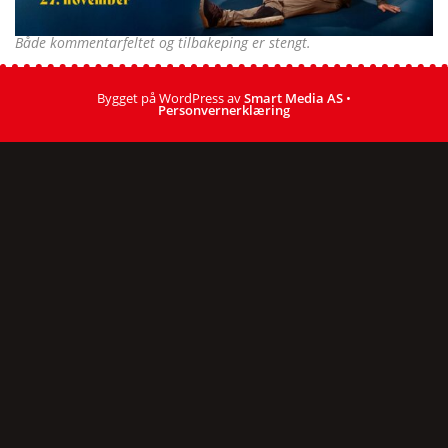
Både kommentarfeltet og tilbakeping er stengt.
Bygget på WordPress av
Smart Media AS
•
Personvernerklæring