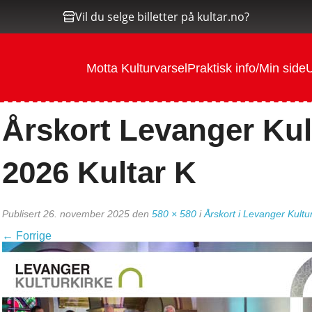
Vil du selge billetter på kultar.no?
Motta Kulturvarsel
Praktisk info/Min side
U
Årskort Levanger Kul
2026 Kultar K
Publisert
26. november 2025
den
580 × 580
i
Årskort i Levanger Kultu
←
Forrige