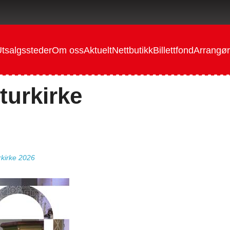
tsalgssteder
Om oss
Aktuelt
Nettbutikk
Billettfond
Arrangør
turkirke
rkirke 2026