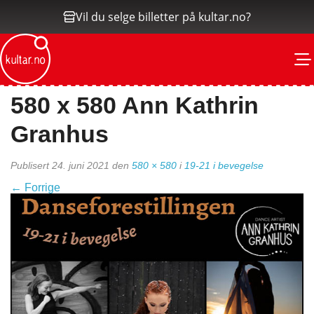
Vil du selge billetter på kultar.no?
M
580 x 580 Ann Kathrin
Granhus
Publisert
24. juni 2021
den
580 × 580
i
19-21 i bevegelse
←
Forrige