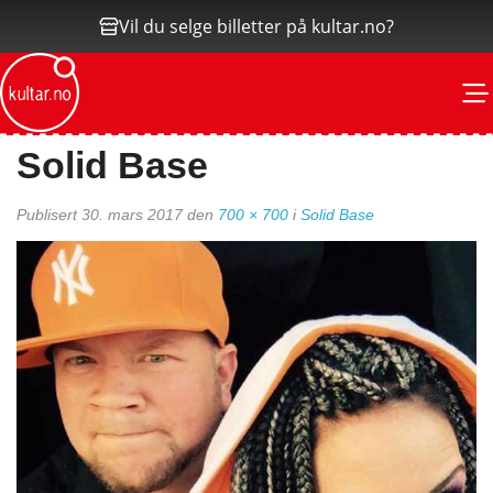
Vil du selge billetter på kultar.no?
M
Solid Base
Publisert
30. mars 2017
den
700 × 700
i
Solid Base