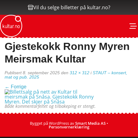
Vil du selge billetter på kultar.no?
M
Gjestekokk Ronny Myren
Meirsmak Kultar
Publisert
8. september 2025
den
312 × 312
i
STAUT – konsert,
mat og pub. 2025
←
Forrige
Både kommentarfeltet og tilbakeping er stengt.
Bygget på WordPress av
Smart Media AS
•
Personvernerklæring